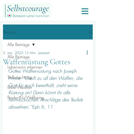
Beitrag
Alle Beiträge
5. Jan. 2023
12 Min. Lesezeit
Alle Beiträge
Waffenrüstung Gottes
Lebenssinn erkennen
Gottes Waffenrüstung nach Joseph 
Selbstachtung
Prince: 
"Greift zu all den Waffen, die 
Gott für euch bereithält, zieht seine 
Bibel-Weisheit
Rüstung an! Dann könnt ihr alle 
Basler-IN/Wellbeing
heimtückischen Anschläge des Teufels 
abwehren."
 Eph 6, 11