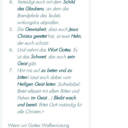
Verteidigt euch mit dem 
Schild 
des Glaubens
, an dem die 
Brandpfeile des Teufels 
wirkungslos abprallen. 
Die 
Gewissheit
, dass euch 
Jesus 
Christus gerettet
 hat, ist euer 
Helm
, 
der euch schützt. 
Und nehmt das 
Wort Gottes
. Es 
ist das 
Schwert
, das euch 
sein 
Geist
 gibt. 
Hört nie auf 
zu beten und zu 
bitten
! Lasst euch dabei vom 
Heiligen Geist leiten
. (Lutherbibel: 
Betet allezeit mit allem Bitten und 
Flehen 
im Geist
…) 
Bleibt wach 
und bereit.
 Bittet Gott inständig für 
alle Christen.» 
Wenn wir Gottes Waffenrüstung 