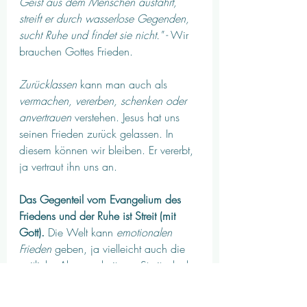
Geist aus dem Menschen ausfährt, 
streift er durch wasserlose Gegenden, 
sucht Ruhe und findet sie nicht." - 
Wir 
brauchen Gottes Frieden. 
Zurücklassen
 kann man auch als 
vermachen, vererben, schenken oder 
anvertrauen
 verstehen. Jesus hat uns 
seinen Frieden zurück gelassen. In 
diesem können wir bleiben. Er vererbt, 
ja vertraut ihn uns an. 
Das Gegenteil vom Evangelium des 
Friedens und der Ruhe ist Streit (mit 
Gott).
 Die Welt kann 
emotionalen 
Frieden
 geben, ja vielleicht auch die 
zeitliche Abwesenheit von Streit, doch 
dier Frieden ist ein rein äusserlicher, 
vergänglicher. Doch Gottes Frieden ist 