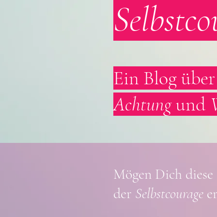
Selbstco
Ein Blog übe
Achtung
und
Mögen Dich diese
der
S
elbstcoura
ge
er