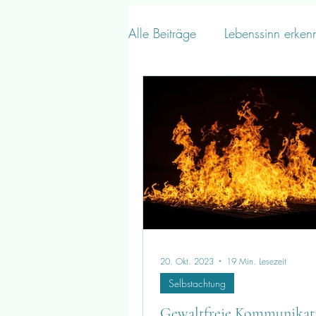
Alle Beiträge
Lebenssinn erken
20. Okt. 2023
19 Min. Lesezeit
Selbstachtung
Gewaltfreie Kommunikati