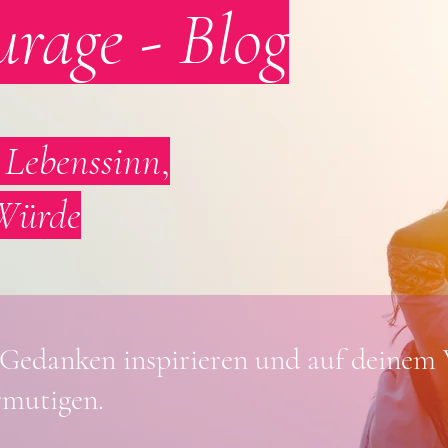
urage - Blog
r
Lebenssinn
,
Würde
 Gedanken inspirieren und
auf deinem
mutigen.