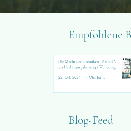
Empfohlene B
Die Macht der Gedanken - BaslerIN
2.0 Herbstausgabe 2024 / Wellbeing
22. Okt. 2024
1 Min. Lesezeit
Blog-Feed