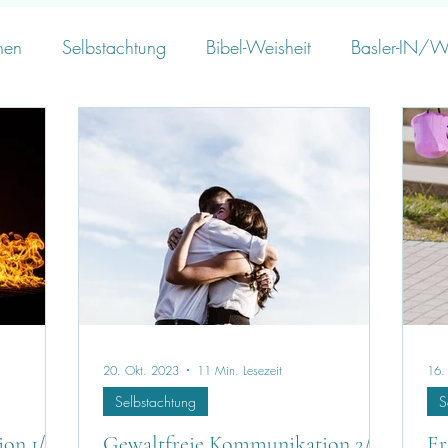
nen
Selbstachtung
Bibel-Weisheit
Basler-IN/W
20. Okt. 2023
11 Min. Lesezeit
16.
Selbstachtung
S
on 1/2 -
Gewaltfreie Kommunikation 2/2 -
Er