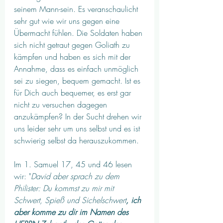
seinem Mann-sein. Es veranschaulicht 
sehr gut wie wir uns gegen eine 
Übermacht fühlen. Die Soldaten haben 
sich nicht getraut gegen Goliath zu 
kämpfen und haben es sich mit der 
Annahme, dass es einfach unmöglich 
sei zu siegen, bequem gemacht. Ist es 
für Dich auch bequemer, es erst gar 
nicht zu versuchen dagegen 
anzukämpfen? In der Sucht drehen wir 
uns leider sehr um uns selbst und es ist 
schwierig selbst da herauszukommen. 
Im 1. Samuel 17, 45 und 46 lesen 
wir: "
David aber sprach zu dem 
Philister: Du kommst zu mir mit 
Schwert, Spieß und Sichelschwert
, ich 
aber komme zu dir im Namen des 