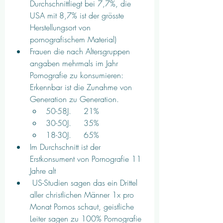
Durchschnittliegt bei 7,7%, die 
USA mit 8,7% ist der grösste 
Herstellungsort von 
pornografischem Material)
Frauen die nach Altersgruppen 
angaben mehrmals im Jahr 
Pornografie zu konsumieren: 
Erkennbar ist die Zunahme von 
Generation zu Generation. 
50-58J.     21%
30-50J.     35%
18-30J.     65%
Im Durchschnitt ist der 
Erstkonsument von Pornografie 11 
Jahre alt
 US-Studien sagen das ein Drittel 
aller christlichen Männer 1x pro 
Monat Pornos schaut, geistliche 
Leiter sagen zu 100% Pornografie 