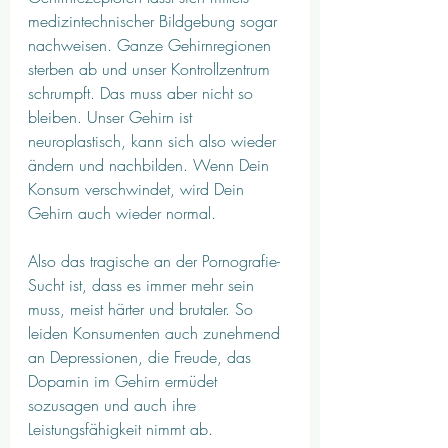
medizintechnischer Bildgebung sogar 
nachweisen. Ganze Gehirnregionen 
sterben ab und unser Kontrollzentrum 
schrumpft. Das muss aber nicht so 
bleiben. Unser Gehirn ist 
neuroplastisch, kann sich also wieder 
ändern und nachbilden. Wenn Dein 
Konsum verschwindet, wird Dein 
Gehirn auch wieder normal.
Also das tragische an der Pornografie-
Sucht ist, dass es immer mehr sein 
muss, meist härter und brutaler. So 
leiden Konsumenten auch zunehmend 
an Depressionen, die Freude, das 
Dopamin im Gehirn ermüdet 
sozusagen und auch ihre 
Leistungsfähigkeit nimmt ab.