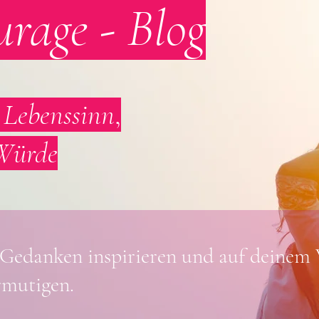
urage - Blog
r
Lebenssinn
,
Würde
 Gedanken inspirieren und
auf deinem
mutigen.