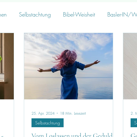
nen
Selbstachtung
Bibel-Weisheit
Basler-IN/W
25. Apr. 2024
18 Min. Lesezeit
2. 
Selbstachtung
S
 -
Vom Loslassen und der Geduld -
Ge