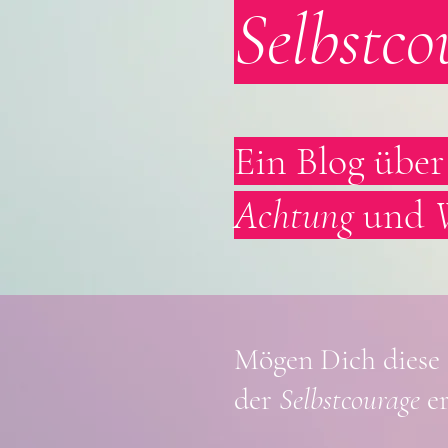
Selbstco
Ein Blog übe
Achtung
und
Mögen Dich diese
der
S
elbstcoura
ge
er