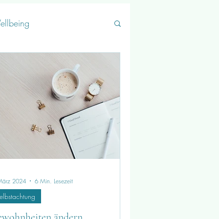
ellbeing
März 2024
6 Min. Lesezeit
elbstachtung
wohnheiten ändern