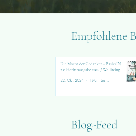
Empfohlene B
Die Macht der Gedanken - BaslerIN
2.0 Herbstausgabe 2024 / Wellbeing
22. Okt. 2024
1 Min. Lesezeit
Blog-Feed