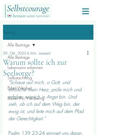
Beitrag
Alle Beiträge
29. Okt. 2023
6 Min. Lesezeit
Alle Beiträge
Warum sollte ich zur
Lebenssinn erkennen
Seelsorge?
Selbstachtung
"Schaue auf mich, o Gott, und 
Bibel-Weisheit
erforsche mein Herz; prüfe mich und 
erfahre, wie ich in Angst bin. Und 
Basler-IN/Wellbeing
sieh, ob ich auf dem Weg bin, der 
ewig ist, und leite mich auf dem Pfad 
der Gerechtigkeit." 
Psalm 139,23-24 erinnert uns daran, 