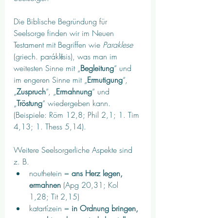
Die Biblische Begründung für 
Seelsorge finden wir im Neuen 
Testament mit Begriffen wie 
Paraklese
(griech. paráklēsis), was man im 
weitesten Sinne mit „
Begleitung
“ und 
im engeren Sinne mit „
Ermutigung
“, 
„
Zuspruch
“, „
Ermahnung
“ und 
„
Tröstung
“ wiedergeben kann. 
(Beispiele: Röm 12,8; Phil 2,1; 1. Tim 
4,13; 1. Thess 5,14). 
Weitere Seelsorgerliche Aspekte sind 
z. B. 
nouthetein = 
ans Herz legen, 
ermahnen
 (Apg 20,31; Kol 
1,28; Tit 2,15) 
katartízein = 
in Ordnung bringen, 