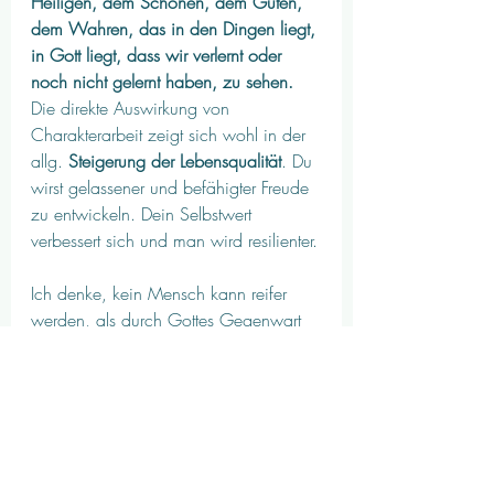
Heiligen, dem Schönen, dem Guten, 
dem Wahren, das in den Dingen liegt, 
in Gott liegt, dass wir verlernt oder 
noch nicht gelernt haben, zu sehen.
Die direkte Auswirkung von 
Charakterarbeit zeigt sich wohl in der 
allg. 
Steigerung der Lebensqualität
. Du 
wirst gelassener und befähigter Freude 
zu entwickeln. Dein Selbstwert 
verbessert sich und man wird resilienter.
Ich denke, kein Mensch kann reifer 
werden, als durch Gottes Gegenwart 
in seinem Sein, seinem Leben, in 
seiner Sicht auf die Dinge. Wir 
blieben Sünder, Unheilige, nur Jesus 
konnte die ganze Schuld begleichen. 
Doch wenn Erkenntnis und Weisheit in 
einer Person heranwächst, wird wohl 